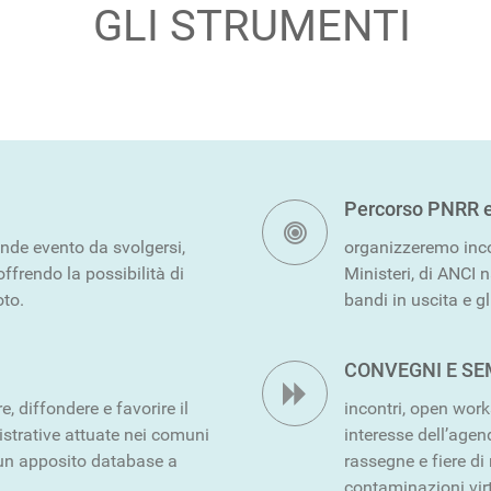
GLI STRUMENTI
Percorso PNRR 
e evento da svolgersi,
organizzeremo inco
ffrendo la possibilità di
Ministeri, di ANCI n
oto.
bandi in uscita e gl
CONVEGNI E SE
, diffondere e favorire il
incontri, open work
strative attuate nei comuni
interesse dell’age
 un apposito database a
rassegne e fiere di 
contaminazioni virt